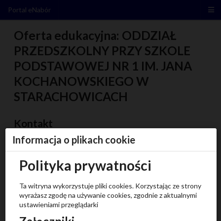
Portal eNabór
Oferta edukacyjna: ODDZIAŁ
PRZEDSZKOLNY PRZY SZKOLE
PODSTAWOWEJ NR 1 IM. JANA
KOCHANOWSKIEGO W
STARACHOWICACH
Kontakt
Informacja o plikach cookie
Adres
Polityka prywatności
1 Maja 11
27-200 Starachowice
Ta witryna wykorzystuje pliki cookies. Korzystając ze strony
wyrażasz zgodę na używanie cookies, zgodnie z aktualnymi
Pokaż na mapie
ustawieniami przeglądarki