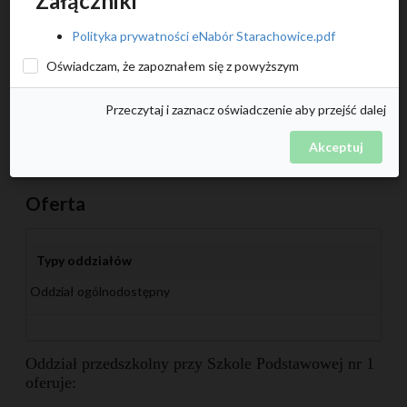
Załączniki
Telefon
Polityka prywatności eNabór Starachowice.pdf
413222002
Oświadczam, że zapoznałem się z powyższym
Przeczytaj i zaznacz oświadczenie aby przejść dalej
Adres e-mail
sp1@sp1.starachowice.eu
Akceptuj
Oferta
Typy oddziałów
Oddział ogólnodostępny
Oddział przedszkolny przy Szkole Podstawowej nr 1
oferuje: