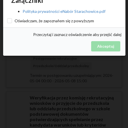
Załączniki
Złożenie wniosku o przyjęcie do
Polityka prywatności eNabór Starachowice.pdf
przedszkola lub oddziału
przedszkolnego w szkole podstawowej
Oświadczam, że zapoznałem się z powyższym
wraz z dokumentami potwierdzającymi
spełnianie przez kandydata warunków
Przeczytaj i zaznacz oświadczenie aby przejść dalej
lub kryteriów branych pod uwagę w
postępowaniu rekrutacyjnym
Akceptuj
2026-02-23 00:00 - 2026-03-06 15:00
Postępowanie rekrutacyjne
Przedszkole/Oddział przedszkolny
Termin w postępowaniu uzupełniającym: 2026-
05-04 00:00 - 2026-05-08 15:00
Weryfikacja przez komisję rekrutacyjną
wniosków o przyjęcie do przedszkola
lub oddziału przedszkolnego w szkole
podstawowej dokumentów
potwierdzających spełnianie przez
kandydata warunków lub kryteriów