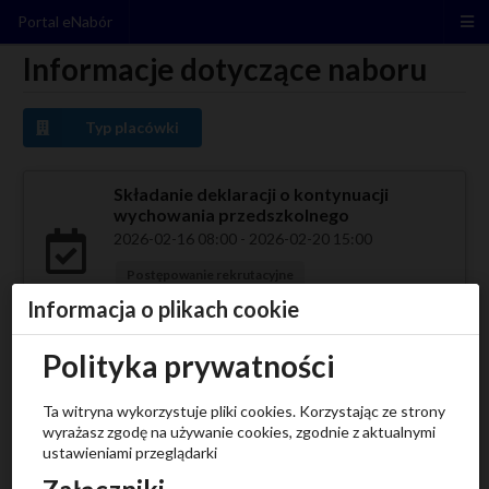
Portal eNabór
Informacje dotyczące naboru
Typ placówki
Składanie deklaracji o kontynuacji
wychowania przedszkolnego
2026-02-16 08:00 - 2026-02-20 15:00
Postępowanie rekrutacyjne
Przedszkole/Oddział przedszkolny
Informacja o plikach cookie
Polityka prywatności
Odbieranie deklaracji
2026-02-20 15:01 - 2026-02-20 16:00
Ta witryna wykorzystuje pliki cookies. Korzystając ze strony
wyrażasz zgodę na używanie cookies, zgodnie z aktualnymi
Postępowanie rekrutacyjne
ustawieniami przeglądarki
Przedszkole/Oddział przedszkolny